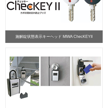
施解錠状態表示キーヘッド MIWA ChecKEYII