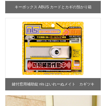
キーボックス ABUS カードとカギの預かり箱
鍵付窓用補助錠 nls はいれーぬメイト カギツキ